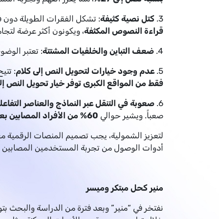
3.
كتل نصية كثيفة
: تشكل الفقرات الطويلة دون ف
قراءة النصوص المكثفة
، ويكونون أكثر عرضة لتج
4.
ضعف التباين والخلفيات المشتتة
: تعتبر الوضوح
5.
عدم وجود خيارات لتحويل النص إلى كلام
: تتيح أدوات تح
فقط من المواقع الكبرى توفر خيار تحويل النص إل
6.
صعوبة في التنقل عبر النماذج والعناصر التفاعل
صعباً. ويشير حوالي
60% من الأفراد المصابين بعسر القراءة إلى صعوبات في إكمال النماذج الإلكترونية
لتعزيز الشمولية، يجب تصميم المنصات الرقمية مع
أدوات الوصول من تجربة المستخدمين المصابين ب
منير كحل مبتكر وميسر
نفتخر في “منير” وبعد فترة من الدراسة والبحث بت