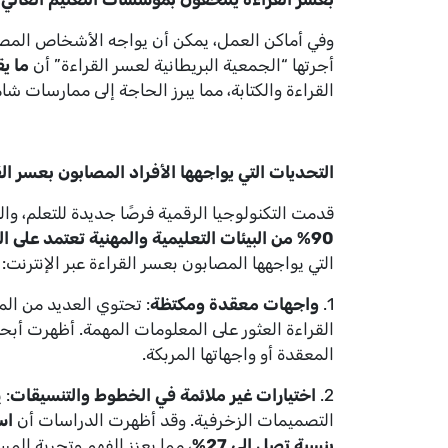
وفي أماكن العمل، يمكن أن يواجه الأشخاص المصابون
أجرتها “الجمعية البريطانية لعسر القراءة” أن
ما يقرب من 40% من البالغين الم
القراءة والكتابة، مما يبرز الحاجة إلى ممارسات شام
التحديات التي يواجهها الأفراد المصابون بعسر ال
قدمت التكنولوجيا الرقمية فرصًا جديدة للتعلم، وا
90% من البيئات التعليمية والمهنية تعتمد على المنصات الرقمية
التي يواجهها المصابون بعسر القراءة عبر الإنترنت:
1.
واجهات معقدة ومكتظة
: تحتوي العديد من ال
القراءة العثور على المعلومات المهمة. أظهرت أبحاث ebAIM
المعقدة أو واجهاتها المربكة.
2.
اختيارات غير ملائمة في الخطوط والتنسيقات
: 
التصميمات الزخرفية. وقد أظهرت الدراسات أن
بنسبة تصل إلى 27%
، مما يعزز الفهم وتجربة الم