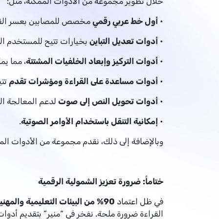
خلال تطوير مجموعة من الأدوات الممكنة، مثل:
•
أول خط عربي رقمي
مخصص للمصابين بعسر القر
•
أدوات تعديل التباين
بخيارات تتيح للمستخدم ا
•
أدوات التركيز وإبعاد الخلفيات المشتتة
، مما يم
•
أدوات مساعدة على القراءة ومؤشرات تقدم
تتي
•
أدوات تحويل النص إلى صوت
لدعم المعالجة ا
•
إمكانية التنقل باستخدام الأوامر الصوتية
.
وبالإضافة إلى ذلك، نقدم مجموعة من الأدوات الم
ختاماً: ضرورة تعزيز الشمولية الرقمية
في ظل اعتماد
90% من البيئات التعليمية والمهنية على المنصات الرقمية
القراءة ضرورة ملحة. نفخر في “منير” بتقديم أدوا