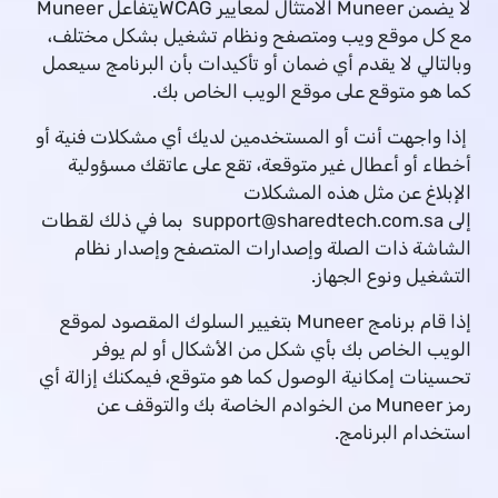
لا يضمن Muneer الامتثال لمعايير WCAG يتفاعل Muneer
مع كل موقع ويب ومتصفح ونظام تشغيل بشكل مختلف،
وبالتالي لا يقدم أي ضمان أو تأكيدات بأن البرنامج سيعمل
كما هو متوقع على موقع الويب الخاص بك.
إذا واجهت أنت أو المستخدمين لديك أي مشكلات فنية أو
أخطاء أو أعطال غير متوقعة، تقع على عاتقك مسؤولية
الإبلاغ عن مثل هذه المشكلات
إلى
support@sharedtech.com.sa
بما في ذلك لقطات
الشاشة ذات الصلة وإصدارات المتصفح وإصدار نظام
التشغيل ونوع الجهاز.
إذا قام برنامج Muneer بتغيير السلوك المقصود لموقع
الويب الخاص بك بأي شكل من الأشكال أو لم يوفر
تحسينات إمكانية الوصول كما هو متوقع، فيمكنك إزالة أي
رمز Muneer من الخوادم الخاصة بك والتوقف عن
استخدام البرنامج.