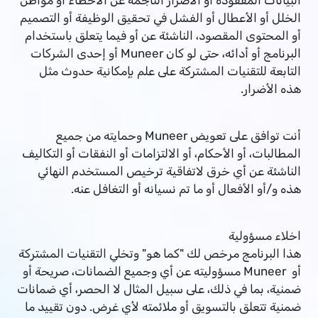
البيانات المفقودة أو الأضرار الناجمة عن الأخطاء أو مواطن
الخلل أو الأعطال أو الفشل في تحقيق الوظيفة أو التصميم
أو المحتوى المقصود، الناشئة عن أو فيما يتعلق باستخدام
البرنامج أو أدائه، حتى لو كان Muneer أو إحدى الشركات
التابعة للتقنيات المشتركة على علم بإمكانية حدوث مثل
هذه الأضرار.
أنت توافق على تعويض Muneer وحمايته من جميع
المطالبات، أو الأحكام، أو الالتزامات أو النفقات أو التكاليف
الناشئة عن أي خرق لاتفاقية ترخيص المستخدم النهائي
هذه و/أو الأفعال أو ما تم نسيانه أو التغافل عنه.
اخلاء مسؤولية
هذا البرنامج مرخص لك "كما هو" وتخلي التقنيات المشتركة
أو Muneer مسؤوليته عن أي وجميع الضمانات، صريحة أو
ضمنية، بما في ذلك، على سبيل المثال لا الحصر، أي ضمانات
ضمنية تتعلق بالتسويق أو ملائمته لأي غرض. دون تقييد ما