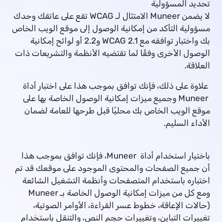
تحديد المسؤولية
لا يضمن Muneer الامتثال لـ WCAG تقع على عاتقك وحدك
مسؤولية التأكد من إمكانية الوصول إلى موقع الويب الخاص
بك واختبار توافقه مع WCAG 2.1 و2.2 أو لوائح إمكانية
الوصول الأخرى وفقًا لما تقتضيه الأنظمة والتشريعات ذات
العلاقة.
علاوة على ذلك، فإنك توافق بموجب هذا على اختبار أداة
Muneer وجميع ميزات إمكانية الوصول الخاصة بها على
موقع الويب الخاص بك محليًا قبل طرحها للعامة لضمان
الأداء السليم.
باختيار استخدام أداة Muneer، فإنك توافق بموجب هذا
أن جميع الصفحات والمحتوى الموجود على موقعك قد تم
اختباره باستخدام المتصفحات وأنظمة التشغيل الشائعة
ومع كل من ميزات إمكانية الوصول الخاصة بـ Muneer
(حالات الإعاقة، خطوط عسر القراءة، الأوامر الصوتية،
تغييرات التباين، وتغييرات حجم النص، والتنقل باستخدام