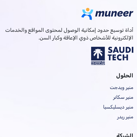
أداة توسيع حدود إمكانية الوصول لمحتوى المواقع والخدمات
الإلكترونية للأشخاص ذوي الإعاقة وكبار السن.
الحلول
منير ويدجت
منير سكانر
منير ديسليكسيا
منير ريدر
الشركة