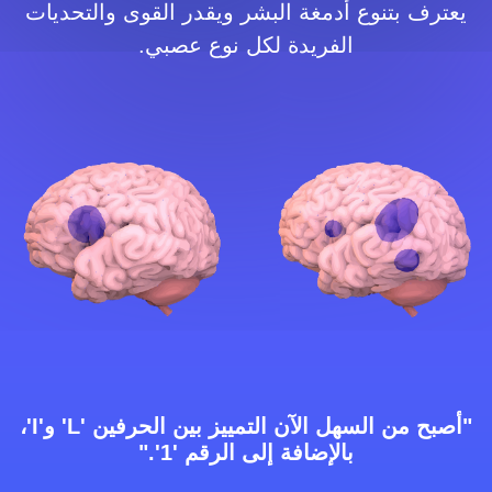
يعترف بتنوع أدمغة البشر ويقدر القوى والتحديات
الفريدة لكل نوع عصبي.
"أصبح من السهل الآن التمييز بين الحرفين 'L' و'I'،
بالإضافة إلى الرقم '1'."