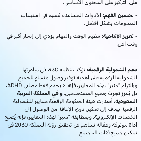
على التركيز على المحتوى الأساسي.
•
تحسين الفهم
: الأدوات المساعدة تُسهم في استيعاب
المعلومات بشكل أفضل.
•
تعزيز الإنتاجية
: تنظيم الوقت والمهام يؤدي إلى إنجاز أكبر في
وقت أقل.
دعم الشمولية الرقمية:
تؤكد منظمة W3C في مبادرتها
للشمولية الرقمية على أهمية توفير وصول متساوٍ للجميع.
وبالتزام “منير” بهذه المعايير، فإنه لا يخدم فقط مصابي ADHD،
بل يُعزز تجربة جميع المستخدمين.
و في المملكة العربية
السعودية
، أصدرت هيئة الحكومة الرقمية معايير للشمولية
الرقمية تهدف إلى تمكين ذوي الإعاقة من الوصول إلى
الخدمات الإلكترونية. وبمطابقة “منير” لهذه المعايير، فإنه يُصبح
أداة موثوقة وفعّالة تساهم في تحقيق رؤية المملكة 2030 في
تمكين جميع فئات المجتمع.