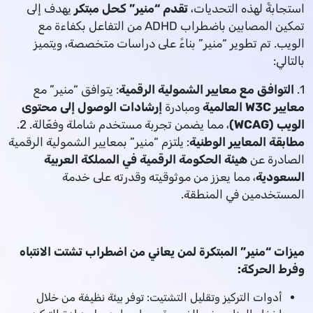
استجابةً لهذه التحديات،
تقدم “منير” كحل مبتكر
يهدف إلى
تمكين المصابين باضطراب ADHD من التفاعل بكفاءة مع
الويب. تم تطوير “منير” بناءً على دراسات متخصصة، ويتميز
بالتالي:
1.
التوافق مع معايير الشمولية الرقمية
: يتوافق “منير” مع
معايير W3C العالمية
ومبادرة
إرشادات الوصول إلى محتوى
الويب (WCAG)
، مما يضمن تجربة مستخدم شاملة وفعّالة. 2.
مطابقة المعايير الوطنية
: يلتزم “منير” بمعايير الشمولية الرقمية
الصادرة عن
هيئة الحكومة الرقمية في المملكة العربية
السعودية
، مما يعزز من موثوقيته وقدرته على خدمة
المستخدمين في المنطقة.
ميزات “منير” المبتكرة لمن يعاني من اضطراب تشتت الانتباه
وفرط الحركة:
أدوات التركيز وتقليل التشتيت: توفر بيئة نظيفة من خلال