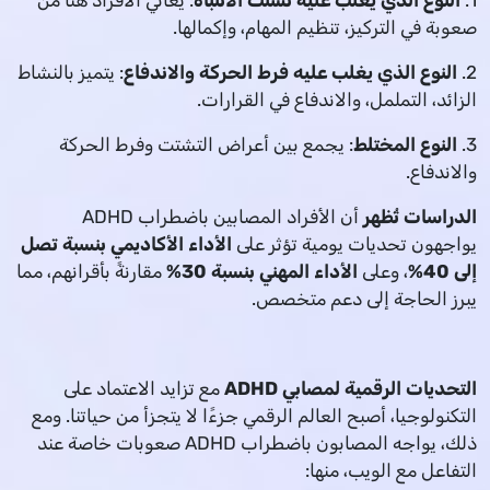
1.
النوع الذي يغلب عليه تشتت الانتباه
: يعاني الأفراد هنا من
صعوبة في التركيز، تنظيم المهام، وإكمالها.
2.
النوع الذي يغلب عليه فرط الحركة والاندفاع
: يتميز بالنشاط
الزائد، التململ، والاندفاع في القرارات.
3.
النوع المختلط
: يجمع بين أعراض التشتت وفرط الحركة
والاندفاع.
الدراسات تُظهر
أن الأفراد المصابين باضطراب ADHD
يواجهون تحديات يومية تؤثر على
الأداء الأكاديمي بنسبة تصل
إلى 40%
، وعلى
الأداء المهني بنسبة 30%
مقارنةً بأقرانهم، مما
يبرز الحاجة إلى دعم متخصص.
التحديات الرقمية لمصابي ADHD
مع تزايد الاعتماد على
التكنولوجيا، أصبح العالم الرقمي جزءًا لا يتجزأ من حياتنا. ومع
ذلك، يواجه المصابون باضطراب ADHD صعوبات خاصة عند
التفاعل مع الويب، منها: