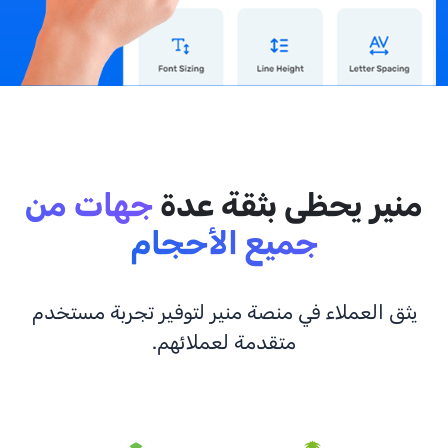
منير يحظى بثقة عدة
جهات من
جميع الأحجام
يثق العملاء في منصة منير لتوفير تجربة مستخدم
متقدمة لعملائهم.