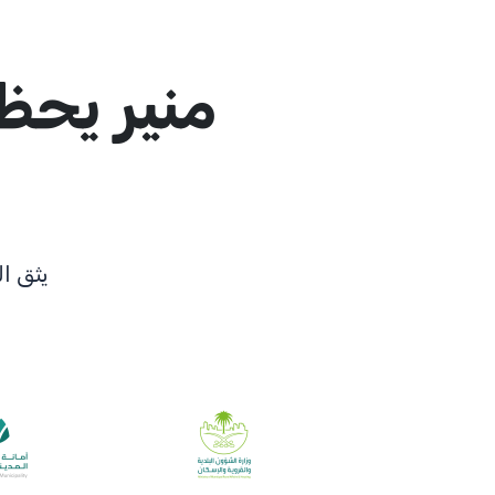
منير يحظ
يثق ا