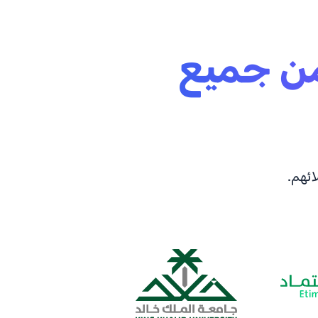
ن جميع
ئهم.