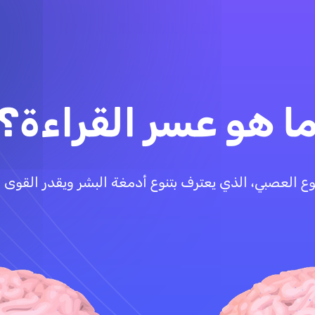
ا هو عسر القراءة؟
ع العصبي، الذي يعترف بتنوع أدمغة البشر ويقدر القوى و