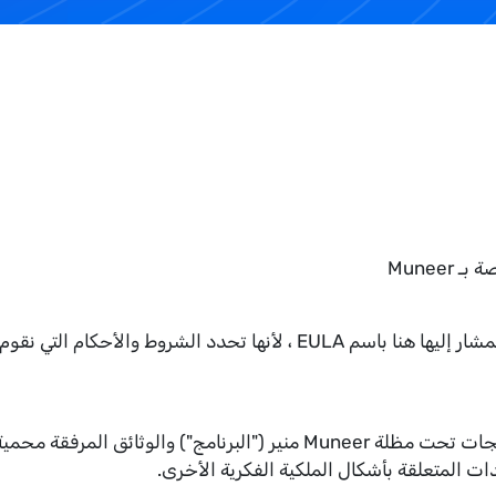
يرجى قراءة اتفاقية ترخيص المستخدم النهائي المشار إليها هنا باسم EULA ،
إن منصة Muneer أو Muneer Toolbar أو المنتجات تحت مظلة Muneer منير 
دات المتعلقة بأشكال الملكية الفكرية الأخرى.