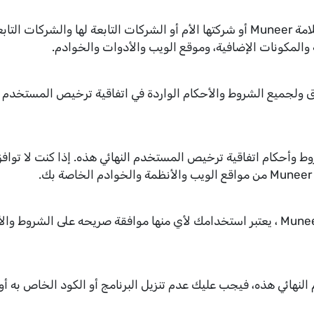
تمتلك شركة التقنيات المشتركة SharedTech علامة Muneer أو شركتها الأم أو الشركات
روط وأحكام اتفاقية ترخيص المستخدم النهائي هذه. إذا كنت لا توا
قبل نسخ أو تنزيل البرنامج أو أي رمز من موقع Muneer ، يعتبر استخدامك لأي منها موافقة
النهائي هذه، فيجب عليك عدم تنزيل البرنامج أو الكود الخاص به 