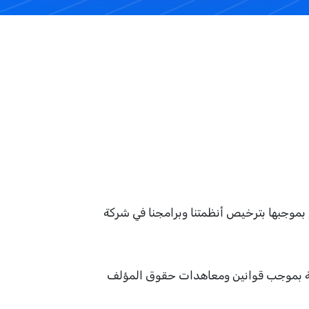
 لأنها تحدد الشروط والأحكام التي نقوم بموجبها بترخيص أنظمتنا وبرامجنا في شركة
("البرنامج") والوثائق المرفقة محمية بموجب قوانين ومعاهدات حقوق المؤلف