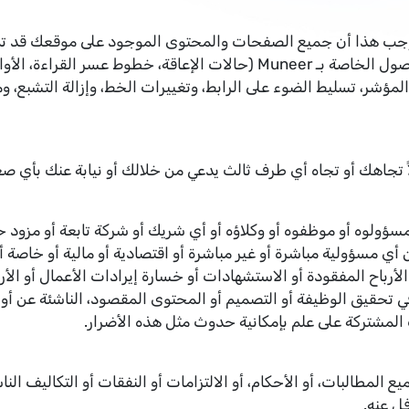
اة Muneer، فإنك توافق بموجب هذا أن جميع الصفحات والمحتوى الموجود على موق
التشغيل الشائعة ومع كل من ميزات إمكانية الوصول الخاصة بـ Muneer (حالات 
لمؤشر، تسليط الضوء على الرابط، وتغييرات الخط، وإزالة التشبع، و
ا يتحمل Muneer أو مديروه أو مسؤولوه أو موظفوه أو وكلاؤه أو أي شريك أو شركة ت
مسؤولية مباشرة أو غير مباشرة أو اقتصادية أو مالية أو خاصة أو ا
الأرباح المفقودة أو الاستشهادات أو خسارة إيرادات الأعمال أو الأرب
 تحقيق الوظيفة أو التصميم أو المحتوى المقصود، الناشئة عن أو في
ض Muneer وحمايته من جميع المطالبات، أو الأحكام، أو الالتزامات أو النفقات أو 
فل عنه.