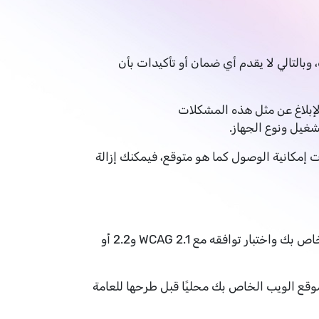
 تشغيل بشكل مختلف، وبالتالي لا يقدم أي ضمان أو تأكيدات بأن
إبلاغ عن مثل هذه المشكلات
غيل ونوع الجهاز.
حسينات إمكانية الوصول كما هو متوقع، فيمكنك إزالة
لا يضمن Muneer الامتثال لـ WCAG تقع على عاتقك وحدك مسؤولية التأكد من إمكانية الوصول إلى موقع الويب الخاص بك واختبار توافقه مع WCAG 2.1 و2.2 أو
كانية الوصول الخاصة بها على موقع الويب الخاص بك محليًا قبل طرحها للعامة