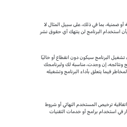
ته عن أي وجميع الضمانات، صريحة أو ضمنية، بما في ذلك، على سبيل المثال لا
تسويق أو ملائمته لأي غرض. دون تقييد ما سبق، لا يقدم Muneer أي تعهدات بأن استخدام البرنامج لن ينتهك أي حقوق نشر
يلبي متطلباتك أو أن تشغيل البرنامج سيكون دون انقطاع أو خاليًا
مج ونتائجه، إن وجدت، مناسبة لك ولبرنامجك
اطر فيما يتعلق بأداء البرنامج وتشغيله
زالة أجزاء من اتفاقية ترخيص المستخدم النهائي أو شروط
ر في استخدام برامج أو خدمات التقنيات