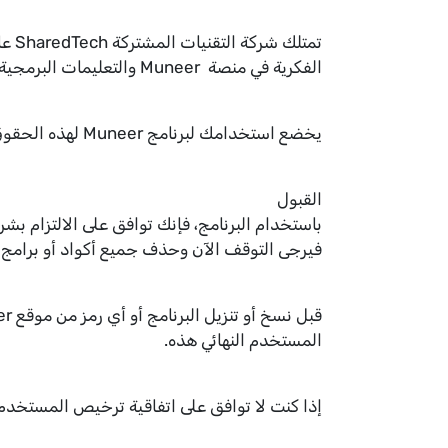
الفكرية في منصة Muneer والتعليمات البرمجية والمكونات الإضافية، وموقع الويب والأدوات والخوادم.
يخضع استخدامك لبرنامج Muneer لهذه الحقوق ولجميع الشروط والأحكام الواردة في اتفاقية ترخيص المستخدم النهائي هذه.
القبول
باستخدام البرنامج، فإنك توافق على الالتزام بش
فيرجى التوقف الآن وحذف جميع أكواد أو برامج Muneer من مواقع الويب والأنظمة والخوادم الخاصة بك.
المستخدم النهائي هذه.
إذا كنت لا توافق على اتفاقية ترخيص المستخدم 