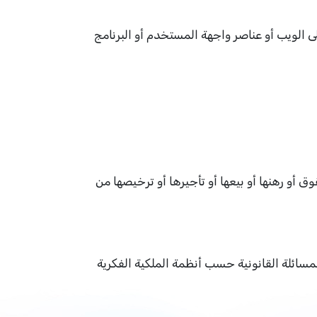
جها أو موقعها على الويب أو عناصر واجهة المستخدم أو البرنامج
 أو رهنها أو بيعها أو تأجيرها أو ترخيصها من
ة استخلاص الكود المصدري ل Muneerوالقيام بذلك يعرضك للمسائلة القانونية حسب أنظمة الملكية الفكرية