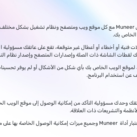
لا يضمن Muneer الامتثال لمعايير WCAG يتفاعل Muneer مع كل موقع ويب ومتصفح ونظام
 الخاص بك.
فنية أو أخطاء أو أعطال غير متوقعة، تقع على عاتقك مسؤولية ال
 لقطات الشاشة ذات الصلة وإصدارات المتصفح وإصدار نظام التش
ير السلوك المقصود لموقع الويب الخاص بك بأي شكل من الأشكال أو لم يوفر ت
لأنظمة والتشريعات ذات العلاقة.
علاوة على ذلك، فإنك توافق بموجب هذا على اختبار أداة Muneer وجميع ميزات إم