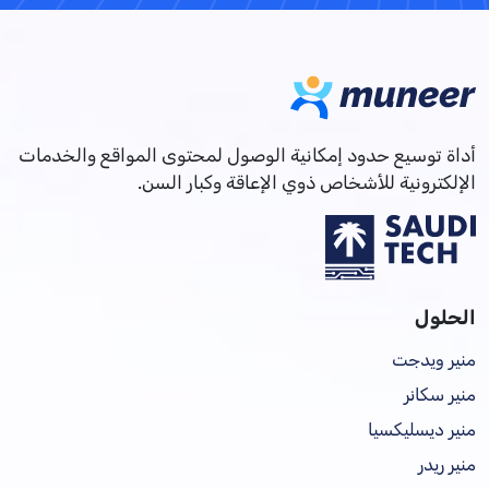
أداة توسيع حدود إمكانية الوصول لمحتوى المواقع والخدمات
الإلكترونية للأشخاص ذوي الإعاقة وكبار السن.
الحلول
منير ويدجت
منير سكانر
منير ديسليكسيا
منير ريدر